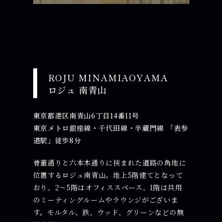
ROJU MINAMIAOYAMA
ロジュ 南⻘⼭
東京都港区南⻘⼭6丁⽬14番11号
東京メトロ銀座線・千代⽥線・半蔵⾨線 「表参
道駅」徒歩8分
骨董通りと六本木通りに挟まれた道路の角地に
位置するロジュ南青山。地上5階建てとなって
おり、2〜5階はオフィススペース、1階は共用
のミーティングルームやラウンジがございま
す。モルタル、鉄、ウッド、グリーンなどの無