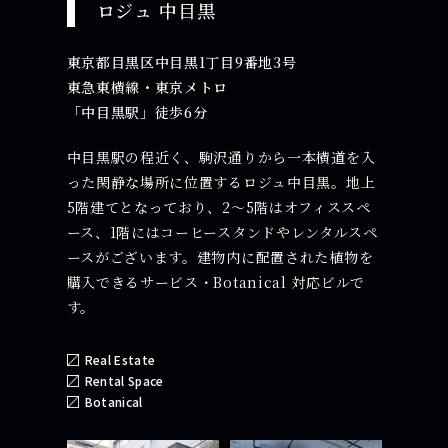
ロジュ 中⽬黒
東京都⽬黒区中⽬黒1丁⽬9番地3号
東急東横線・東京メトロ
「中⽬黒駅」徒歩6分
中目黒駅の程近く、駒沢通りから一本横道を入
った閑静な場所に位置するロジュ中目黒。地上
5階建てとなっており、2〜5階はオフィススペ
ース、1階にはコーヒースタンドやレンタルスペ
ースがございます。建物内に配置された植物を
購入できるサービス・Botanical 対応ビルで
す。
Real Estate
Rental Space
Botanical