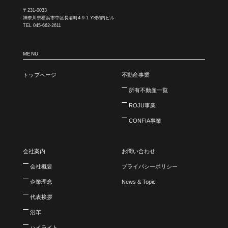
〒231-0033
神奈川県横浜市中区長者町4-9-1 YS関内ビル
TEL 045-662-2611
MENU
トップページ
不動産事業
所有不動産一覧
ROJU事業
CONFIA事業
会社案内
お問い合わせ
会社概要
プライバシーポリシー
企業理念
News & Topic
代表挨拶
沿革
ハイライト