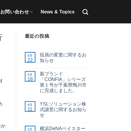
お問い合わせ
News & Topics
行
最近の投稿
役員の変更に関するお
6月
22
知らせ
新ブランド
5月
18
「CONFIA」シリーズ
財
第１号が千葉県鴨川市
に完成しました。
あ
YSLソリューション株
4月
11
式譲受に関するお知ら
せ
おか
横浜DeNAベイスター
3月