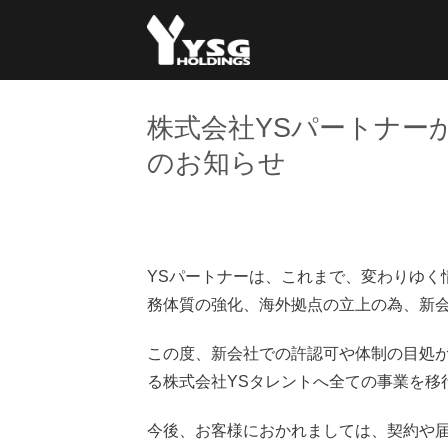
Skip
to
content
株式会社YSパートナー
のお知らせ
YSパートナーは、これまで、変わりゆく
務体質の強化、海外拠点の立上の為、新
この度、新会社での許認可や体制の目処が
る株式会社YSタレントへ全ての事業を移
今後、お客様におかれましては、契約や