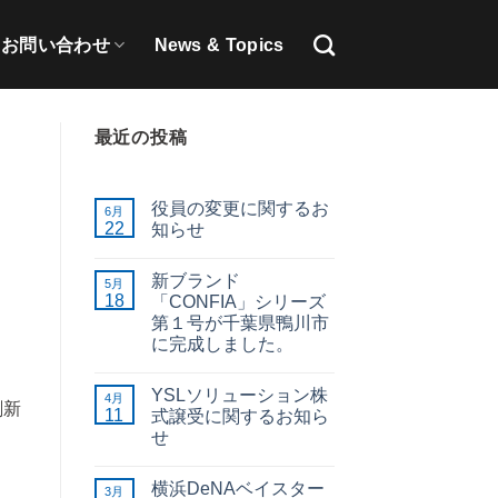
お問い合わせ
News & Topics
最近の投稿
役員の変更に関するお
6月
22
知らせ
新ブランド
5月
18
「CONFIA」シリーズ
第１号が千葉県鴨川市
に完成しました。
YSLソリューション株
4月
刷新
11
式譲受に関するお知ら
せ
横浜DeNAベイスター
3月